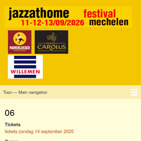
Overslaan
en
naar
de
inhoud
gaan
Toon — Main navigation
Main
navigation
Home
Mechelen
Vrijdag
Zaterdag
Zondag
Sponsors
Tickets
06
Tickets
tickets zondag 14 september 2025