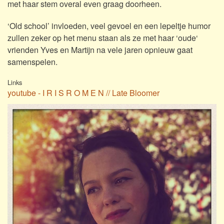
met haar stem overal even graag doorheen.
‘Old school’ invloeden, veel gevoel en een lepeltje humor
zullen zeker op het menu staan als ze met haar ‘oude‘
vrienden Yves en Martijn na vele jaren opnieuw gaat
samenspelen.
Links
youtube - I R I S R O M E N // Late Bloomer