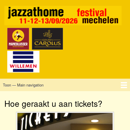
Overslaan
en
naar
de
inhoud
gaan
Toon — Main navigation
Main
navigation
Home
Mechelen
Vrijdag
Zaterdag
Zondag
Sponsors
Tickets
Hoe geraakt u aan tickets?