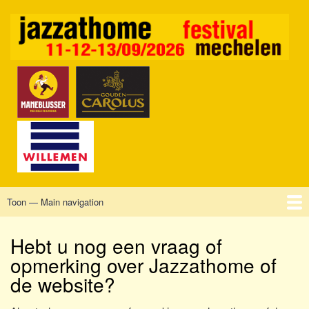
Overslaan
en
naar
de
inhoud
gaan
Toon — Main navigation
Main
navigation
Home
Mechelen
Vrijdag
Zaterdag
Zondag
Sponsors
Tickets
Hebt u nog een vraag of
opmerking over Jazzathome of
de website?