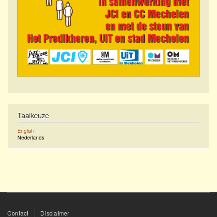
Taalkeuze
English
Nederlands
Footer
Contact
Disclaimer