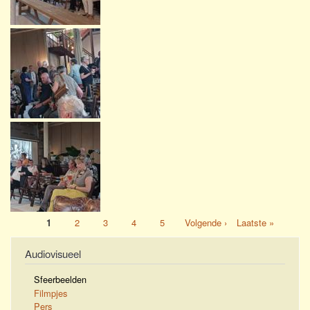
Pagina
1
Pagina
2
Pagina
3
Pagina
4
Pagina
5
Volgende
Volgende ›
Laatste
Laatste »
Paginatie
pagina
pagina
Audiovisueel
Sfeerbeelden
Filmpjes
Pers