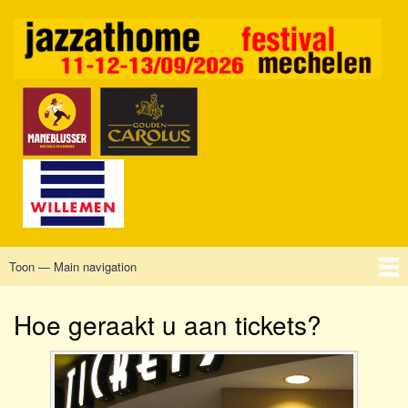
Overslaan
en
naar
de
inhoud
gaan
Toon — Main navigation
Main
navigation
Home
Mechelen
Vrijdag
Zaterdag
Zondag
Sponsors
Tickets
Hoe geraakt u aan tickets?