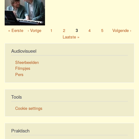
Eerste
« Eerste
Vorige
‹ Vorige
Pagina
1
Pagina
2
Pagina
3
Pagina
4
Pagina
5
Volgende
Volgende ›
Paginatie
pagina
pagina
pagina
Laatste
Laatste »
pagina
Audiovisueel
Sfeerbeelden
Filmpjes
Pers
Tools
Cookie settings
Praktisch