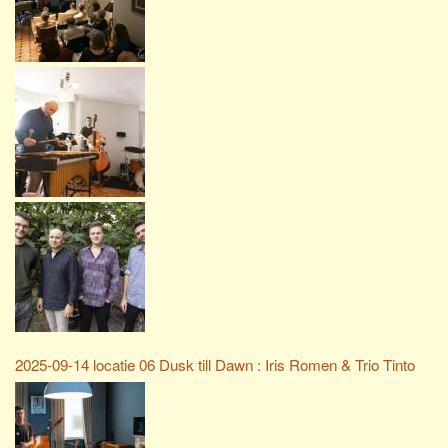
2025-09-14 locatie 06 Dusk till Dawn : Iris Romen & Trio Tinto