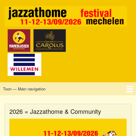
Overslaan
en
naar
de
inhoud
gaan
Toon — Main navigation
Main
navigation
Home
Mechelen
Vrijdag
Zaterdag
Zondag
Sponsors
Tickets
2026 = Jazzathome & Community