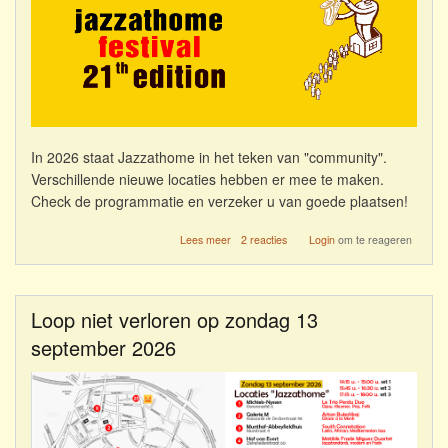
In 2026 staat Jazzathome in het teken van "community".
Verschillende nieuwe locaties hebben er mee te maken.
Check de programmatie en verzeker u van goede plaatsen!
over
Lees meer
2 reacties
Login
om te reageren
2026
=
Jazzathome
&
Loop niet verloren op zondag 13
Community
september 2026