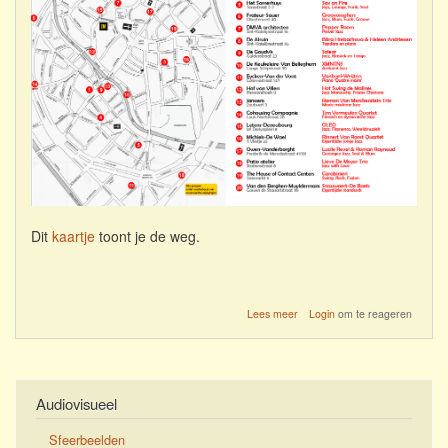
Dit
kaartje
toont je de weg.
over
Lees meer
Login
om te reageren
Loop
niet
verloren
op
zondag
Audiovisueel
13
september
Sfeerbeelden
2026