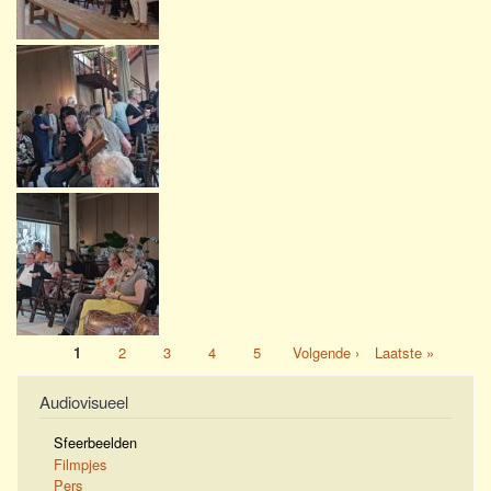
Page
1
Page
2
Page
3
Page
4
Page
5
Next
Volgende ›
Last
Laatste »
Pagination
page
page
Audiovisueel
Sfeerbeelden
Filmpjes
Pers