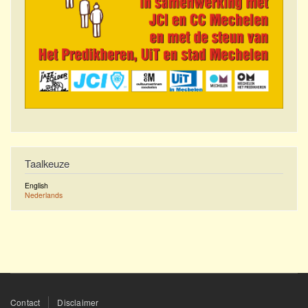
Taalkeuze
English
Nederlands
Footer
Contact
Disclaimer