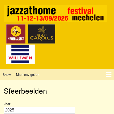
Skip
to
main
content
Show — Main navigation
Main
navigation
Home
Mechelen
Vrijdag
Zaterdag
Zondag
Sponsors
Tickets
Sfeerbeelden
Jaar