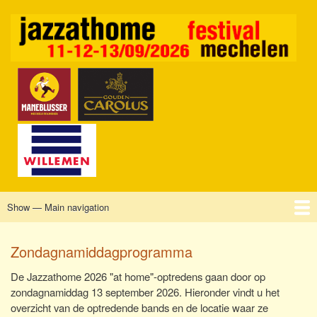
Skip
to
main
content
Show — Main navigation
Main
navigation
Home
Mechelen
Vrijdag
Zaterdag
Zondag
Sponsors
Tickets
Zondagnamiddagprogramma
De Jazzathome 2026 "at home"-optredens gaan door op
zondagnamiddag 13 september 2026. Hieronder vindt u het
overzicht van de optredende bands en de locatie waar ze