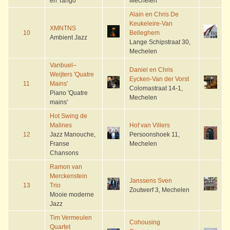
en Tango
Mechelen
Alain en Chris De
Keukeleire-Van
XMNTNS
10
Belleghem
Ambient Jazz
Lange Schipstraat 30,
Mechelen
Vanbuel–
Daniel en Chris
Weijters 'Quatre
Eycken-Van der Vorst
11
Mains'
Colomastraat 14-1,
Piano 'Quatre
Mechelen
mains'
Hot Swing de
Malines
Hof van Villers
12
Jazz Manouche,
Persoonshoek 11,
Franse
Mechelen
Chansons
Ramon van
Merckenstein
Janssens Sven
13
Trio
Zoutwerf 3, Mechelen
Mooie moderne
Jazz
Tim Vermeulen
Cohousing
Quartet