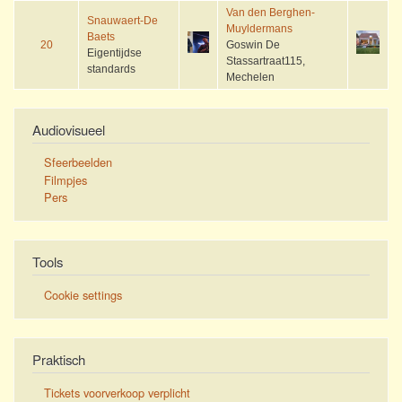
Van den Berghen-
Snauwaert-De
Muyldermans
Baets
20
Goswin De
Eigentijdse
Stassartraat115,
standards
Mechelen
Audiovisueel
Sfeerbeelden
Filmpjes
Pers
Tools
Cookie settings
Praktisch
Tickets voorverkoop verplicht