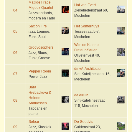
Matilde Frade
Hof van Evert
Miguez Quartet
04
Ziekeliedenstraat 60,
Jazzstandards,
Mechelen
modern en Fado
Sax on Fire
Het Somerhuys
05
jazz, Lounge,
Tessestraat 5-7,
Funk, Soul
Mechelen
Wim en Katrine
Groovosophers
Frateur-Sauer
06
Jazz, Blues,
Olivetenvest 40,
Funk, Groove
Mechelen
dmvA-Architecten
Pepper Room
07
Sint-Katelijnestraat 16,
Power Jazz
Mechelen
Bára
Hrebackova &
de Alruin
Heleen
08
Sint-Katelijnestraat
Andriessen
115, Mechelen
Tapdans en
piano
Solear
De Goudvis
09
Jazz, Klassiek
Guldenstraat 23,