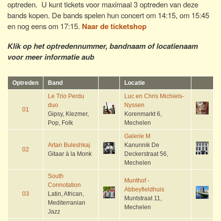
optreden. U kunt tickets voor maximaal 3 optreden van deze
bands kopen. De bands spelen hun concert om 14:15, om 15:45
en nog eens om 17:15.
Naar de ticketshop
Klik op het optredennummer, bandnaam of locatienaam
voor meer informatie aub
Optreden
Band
Locatie
Le Trio Perdu
Luc en Chris Michiels-
duo
Nyssen
01
Gipsy, Klezmer,
Korenmarkt 6,
Pop, Folk
Mechelen
Galerie M
Artan Buleshkaj
Kanunnik De
02
Gitaar à la Monk
Deckerstraat 56,
Mechelen
South
Munthof -
Connotation
Abbeyfieldhuis
03
Latin, African,
Muntstraat 11,
Mediterranian
Mechelen
Jazz