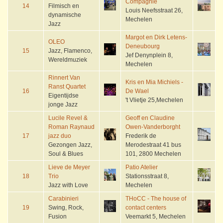
Compagnie
14
Filmisch en
Louis Neefsstraat 26,
dynamische
Mechelen
Jazz
Margot en Dirk Letens-
OLEO
Deneubourg
15
Jazz, Flamenco,
Jef Denynplein 8,
Wereldmuziek
Mechelen
Rinnert Van
Kris en Mia Michiels -
Ranst Quartet
16
De Wael
Eigentijdse
't Vlietje 25,Mechelen
jonge Jazz
Lucile Revel &
Geoff en Claudine
Roman Raynaud
Owen-Vanderborght
17
jazz duo
Frederik de
Gezongen Jazz,
Merodestraat 41 bus
Soul & Blues
101, 2800 Mechelen
Lieve de Meyer
Patio Atelier
18
Trio
Stationsstraat 8,
Jazz with Love
Mechelen
Carabinieri
THoCC - The house of
19
Swing, Rock,
contact centers
Fusion
Veemarkt 5, Mechelen