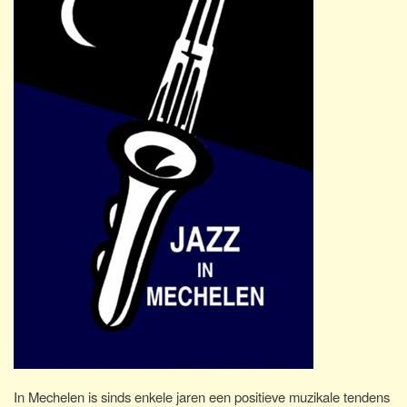
In Mechelen is sinds enkele jaren een positieve muzikale tendens