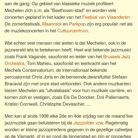
aan de gang. Op gebied van klassieke muziek profileert
Mechelen zich o.m. als "Beethoven-stad" en worden vele
concerten gepland in het kader van het
Festival van Vlaanderen
.
De zomerfestivals,
Maanrock
en
Parkpop
zijn erg populair net als
de muziekconcerten in het
Cultuurcentrum
.
Wat echter veel mensen niet weten is dat Mechelen, ook in de
jazzwereld iets te betekenen heeft. Heel wat bekende jazzmusici
zoals Frank Vaganée, saxofonist en leider van het
Brussels Jazz
Orchestra
, Tom Mahieu, saxofonist en leerkracht aan het
Mechels Conservatorium, de internationaal bekende
percusionnist Chris Joris en de beroemde dwarsfluitist Stefaan
Bracaval zijn met onze stad verbonden. Ook andere muzikanten
kiezen Mechelen als "uitvalsbasis" voor hun muzikale carrière, en
komen zich er vestigen, zoals Els De Doncker, Dré Pallemaerts,
Kristen Cornwell, Christophe Devisscher, ...
Men kan al sinds 1998 elke 2de en 4de vrijdag van de maand live
jazzmuziek gaan beluisteren bij de
Jazzzolder vzw
. Regelmatig
worden er kleine jazzoptredens gegeven in de gezellige cafeetjes
op de Vismarkt, of in en rond de binnenstad en zijn er concertjes