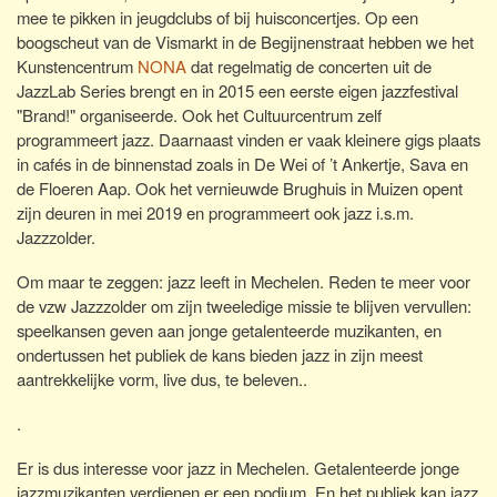
mee te pikken in jeugdclubs of bij huisconcertjes. Op een
boogscheut van de Vismarkt in de Begijnenstraat hebben we het
Kunstencentrum
NONA
dat regelmatig de concerten uit de
JazzLab Series brengt en in 2015 een eerste eigen jazzfestival
"Brand!" organiseerde. Ook het Cultuurcentrum zelf
programmeert jazz. Daarnaast vinden er vaak kleinere gigs plaats
in cafés in de binnenstad zoals in De Wei of ’t Ankertje, Sava en
de Floeren Aap. Ook het vernieuwde Brughuis in Muizen opent
zijn deuren in mei 2019 en programmeert ook jazz i.s.m.
Jazzzolder.
Om maar te zeggen: jazz leeft in Mechelen. Reden te meer voor
de vzw Jazzzolder om zijn tweeledige missie te blijven vervullen:
speelkansen geven aan jonge getalenteerde muzikanten, en
ondertussen het publiek de kans bieden jazz in zijn meest
aantrekkelijke vorm, live dus, te beleven..
.
Er is dus interesse voor jazz in Mechelen. Getalenteerde jonge
jazzmuzikanten verdienen er een podium. En het publiek kan jazz