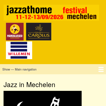
Skip
to
main
content
Show — Main navigation
Main
navigation
Home
Mechelen
Vrijdag
Zaterdag
Zondag
Sponsors
Tickets
Jazz in Mechelen