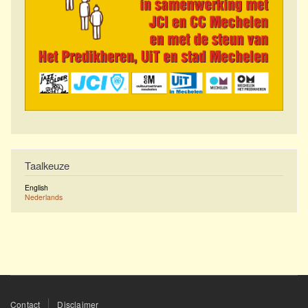
Taalkeuze
English
Nederlands
Footer
Contact
Disclaimer