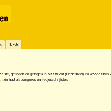
Overslaan
en
naar
de
inhoud
gaan
rs
Tickets
oniste, geboren en getogen in Maastricht (Nederland) en woont sinds 
an zin had als zangeres en liedjesschrijfster.