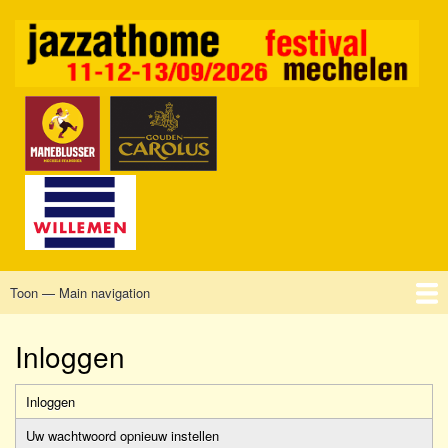
Overslaan
en
naar
de
inhoud
gaan
Toon — Main navigation
Main
navigation
Home
Mechelen
Vrijdag
Zaterdag
Zondag
Sponsors
Tickets
Inloggen
Inloggen
Primary
Uw wachtwoord opnieuw instellen
tabs