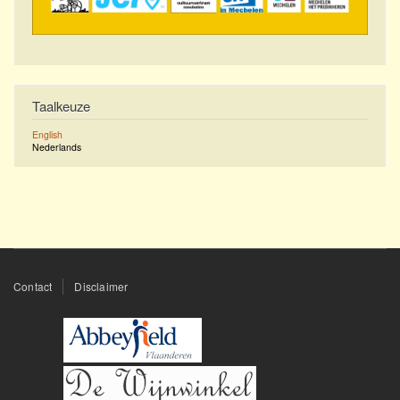
Taalkeuze
English
Nederlands
Footer
Contact
Disclaimer
menu