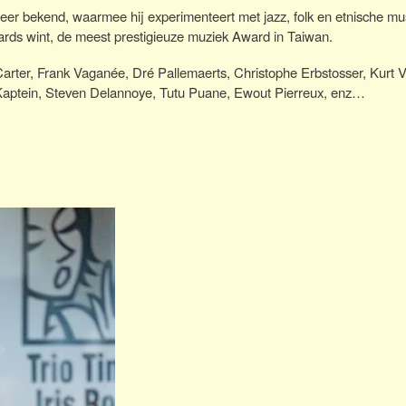
zeer bekend, waarmee hij experimenteert met jazz, folk en etnische mus
rds wint, de meest prestigieuze muziek Award in Taiwan.
arter, Frank Vaganée, Dré Pallemaerts, Christophe Erbstosser, Kurt 
 Kaptein, Steven Delannoye, Tutu Puane, Ewout Pierreux, enz…