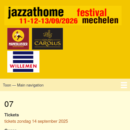
Overslaan
en
naar
de
inhoud
gaan
Toon — Main navigation
Main
navigation
Home
Mechelen
Vrijdag
Zaterdag
Zondag
Sponsors
Tickets
07
Tickets
tickets zondag 14 september 2025