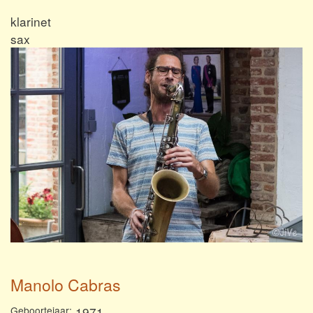
klarinet
sax
Manolo Cabras
Geboortejaar
1971