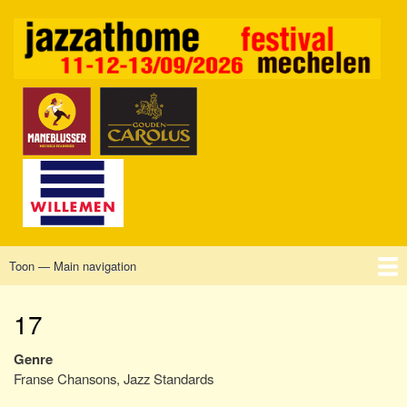
Overslaan
en
naar
de
inhoud
gaan
Toon — Main navigation
Main
navigation
Home
Mechelen
Vrijdag
Zaterdag
Zondag
Sponsors
Tickets
17
Genre
Franse Chansons, Jazz Standards