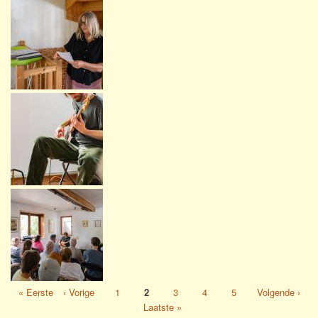
Eerste
« Eerste
Vorige
‹ Vorige
Pagina
1
Pagina
2
Pagina
3
Pagina
4
Pagina
5
Volgende
Volgende ›
Paginatie
pagina
pagina
pagina
Laatste
Laatste »