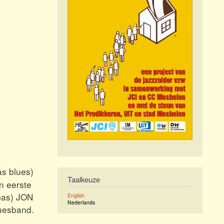
as blues)
Taalkeuze
n eerste
bas) JON
English
Nederlands
uesband.