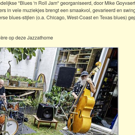
delijkse "Blues 'n Roll Jam"
georganiseerd, door Mike Goyvaerts
ers in vele muziekjes brengt een smaakvol,
gevarieerd en swin
erse blues-stijlen (o.a. Chicago, West-Coast en Texas blues) gep
emière op deze Jazzathome