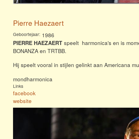
Pierre Haezaert
Geboortejaar
1986
speelt harmonica's en is mo
PIERRE HAEZAERT
BONANZA en TRTBB.
Hij speelt vooral in stijlen gelinkt aan Americana m
mondharmonica
Links
facebook
website