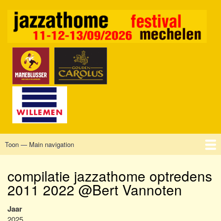
Overslaan
en
naar
de
inhoud
gaan
Toon — Main navigation
Main
navigation
Home
Mechelen
Vrijdag
Zaterdag
Zondag
Sponsors
Tickets
compilatie jazzathome optredens
2011 2022 @Bert Vannoten
Jaar
2025