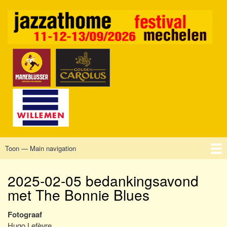
Overslaan
en
naar
de
inhoud
gaan
Toon — Main navigation
Main
navigation
Home
Mechelen
Vrijdag
Zaterdag
Zondag
Sponsors
Tickets
2025-02-05 bedankingsavond
met The Bonnie Blues
Fotograaf
Hugo Lefèvre