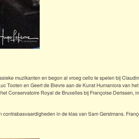
sieke muzikanten en begon al vroeg cello te spelen bij Claudi
ij Luc Tooten en Geert de Bievre aan de Kunst Humaniora van h
an het Conservatoire Royal de Bruxelles bij Françoise Derissen, i
zijn contrabasvaardigheden in de klas van Sam Gerstmans. Franç