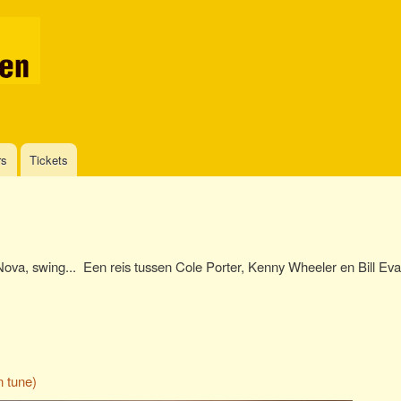
Overslaan
en
naar
de
inhoud
gaan
rs
Tickets
 Nova, swing... Een reis tussen Cole Porter, Kenny Wheeler en Bill Eva
n tune)