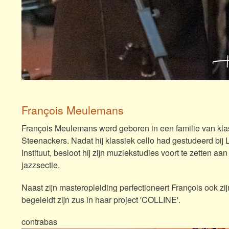
François Meulemans
François Meulemans werd geboren in een familie van klas
Steenackers. Nadat hij klassiek cello had gestudeerd b
Instituut, besloot hij zijn muziekstudies voort te zetten a
jazzsectie.
Naast zijn masteropleiding perfectioneert François ook 
begeleidt zijn zus in haar project 'COLLINE'.
contrabas