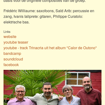
basis voor de originele composities van de groep.
Frédéric Williaume: saxofoons, Saïd Arib: percussie en
zang, Ivanis Ialiprete: gitaren, Philippe Curatolo:
elektrische bas.
Links
website
youtube teaser
youtube - track Trinacria uit het album "Calor de Outono"
bandcamp
soundcloud
facebook