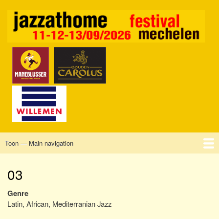
Overslaan
en
naar
de
inhoud
gaan
Toon — Main navigation
Main
navigation
Home
Mechelen
Vrijdag
Zaterdag
Zondag
Sponsors
Tickets
03
Genre
Latin, African, Mediterranian Jazz