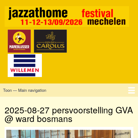
Overslaan
en
naar
de
inhoud
gaan
Toon — Main navigation
Main
navigation
Home
Mechelen
Vrijdag
Zaterdag
Zondag
Sponsors
Tickets
2025-08-27 persvoorstelling GVA
@ ward bosmans