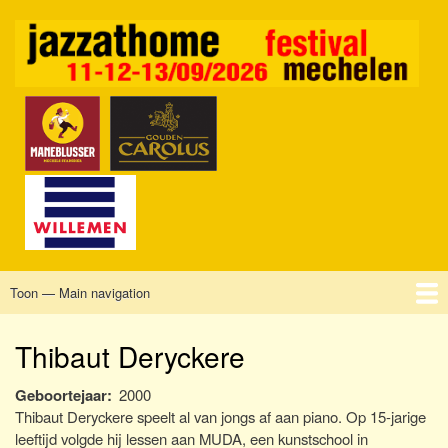
Overslaan
en
naar
de
inhoud
gaan
Toon — Main navigation
Main
navigation
Home
Mechelen
Vrijdag
Zaterdag
Zondag
Sponsors
Tickets
Thibaut Deryckere
Geboortejaar
2000
Thibaut Deryckere speelt al van jongs af aan piano.
Op 15-jarige
leeftijd volgde hij lessen aan MUDA, een kunstschool in