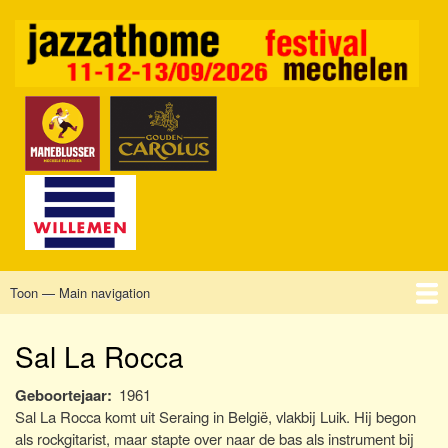
Overslaan
en
naar
de
inhoud
gaan
Toon — Main navigation
Main
navigation
Home
Mechelen
Vrijdag
Zaterdag
Zondag
Sponsors
Tickets
Sal La Rocca
Geboortejaar
1961
Sal La Rocca komt uit Seraing in België, vlakbij Luik. Hij begon
als rockgitarist, maar stapte over naar de bas als instrument bij