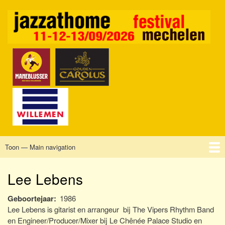
Overslaan
en
naar
de
inhoud
gaan
Toon — Main navigation
Main
navigation
Home
Mechelen
Vrijdag
Zaterdag
Zondag
Sponsors
Tickets
Lee Lebens
Geboortejaar
1986
Lee Lebens is gitarist en arrangeur bij The Vipers Rhythm Band
en Engineer/Producer/Mixer bij Le Chênée Palace Studio en