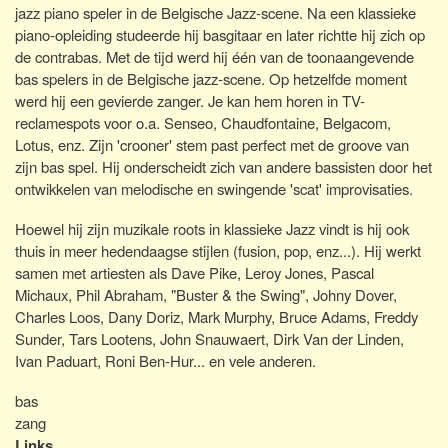
jazz piano speler in de Belgische Jazz-scene. Na een klassieke
piano-opleiding studeerde hij basgitaar en later richtte hij zich op
de contrabas. Met de tijd werd hij één van de toonaangevende
bas spelers in de Belgische jazz-scene. Op hetzelfde moment
werd hij een gevierde zanger. Je kan hem horen in TV-
reclamespots voor o.a. Senseo, Chaudfontaine, Belgacom,
Lotus, enz. Zijn 'crooner' stem past perfect met de groove van
zijn bas spel. Hij onderscheidt zich van andere bassisten door het
ontwikkelen van melodische en swingende 'scat' improvisaties.
Hoewel hij zijn muzikale roots in klassieke Jazz vindt is hij ook
thuis in meer hedendaagse stijlen (fusion, pop, enz...). Hij werkt
samen met artiesten als Dave Pike, Leroy Jones, Pascal
Michaux, Phil Abraham, "Buster & the Swing", Johny Dover,
Charles Loos, Dany Doriz, Mark Murphy, Bruce Adams, Freddy
Sunder, Tars Lootens, John Snauwaert, Dirk Van der Linden,
Ivan Paduart, Roni Ben-Hur... en vele anderen.
bas
zang
Links