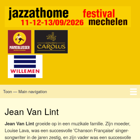
Overslaan
en
naar
de
inhoud
gaan
Toon — Main navigation
Main
navigation
Home
Mechelen
Vrijdag
Zaterdag
Zondag
Sponsors
Tickets
Jean Van Lint
Jean Van Lint
groeide op in een muzikale familie. Zijn moeder,
Louise Lava, was een succesvolle 'Chanson Française' singer-
songwriter in de jaren zestig, en zijn vader was een succesvolle