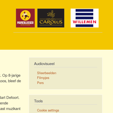
Audiovisueel
Sfeerbeelden
. Op 8-jarige
Filmpjes
koos, bleef de
Pers
art Defoort.
Tools
llende
aast muzikant
Cookie settings