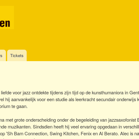
Overslaan
en
naar
de
inhoud
gaan
rs
Tickets
iefde voor jazz ontdekte tijdens zijn tijd op de kunsthumaniora in Gent
el hij aanvankelijk voor een studie als leerkracht secundair onderwijs 
torium te gaan.
ma met grote onderscheiding onder de begeleiding van jazzsaxofonist B
ande muzikanten. Sindsdien heeft hij veel ervaring opgedaan in verschi
e Hop 'Sh Bam Connection, Swing Kitchen, Fenix en Al Berato. Alec is n