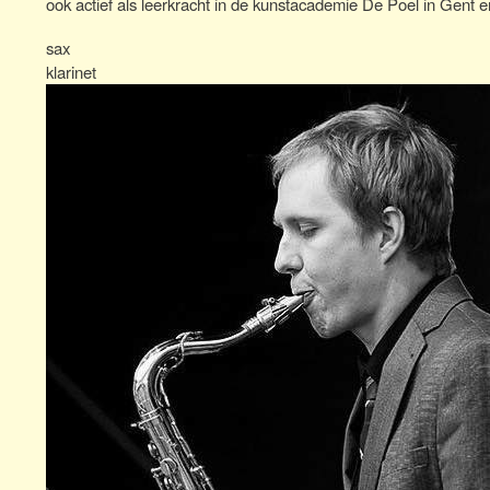
ook actief als leerkracht in de kunstacademie De Poel in Gent 
sax
klarinet