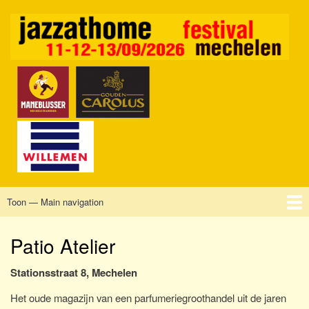
Overslaan
en
naar
de
inhoud
gaan
Toon — Main navigation
Main
navigation
Home
Mechelen
Vrijdag
Zaterdag
Zondag
Sponsors
Tickets
Patio Atelier
Stationsstraat 8, Mechelen
Het oude magazijn van een parfumeriegroothandel uit de jaren