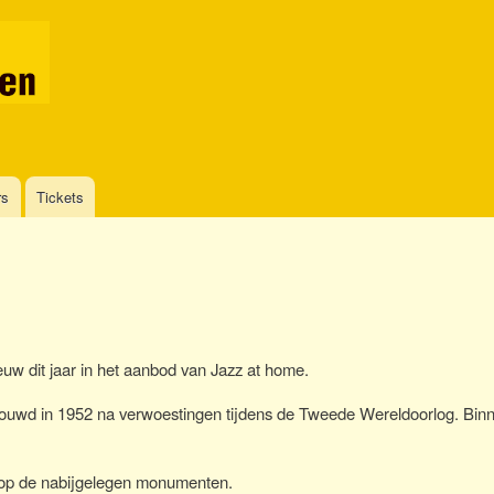
Overslaan
en
naar
de
inhoud
gaan
rs
Tickets
uw dit jaar in het aanbod van Jazz at home.
bouwd in 1952 na verwoestingen tijdens de Tweede Wereldoorlog. Binn
ht op de nabijgelegen monumenten.