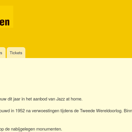
Skip
to
main
content
rs
Tickets
uw dit jaar in het aanbod van Jazz at home.
bouwd in 1952 na verwoestingen tijdens de Tweede Wereldoorlog. Binn
ht op de nabijgelegen monumenten.