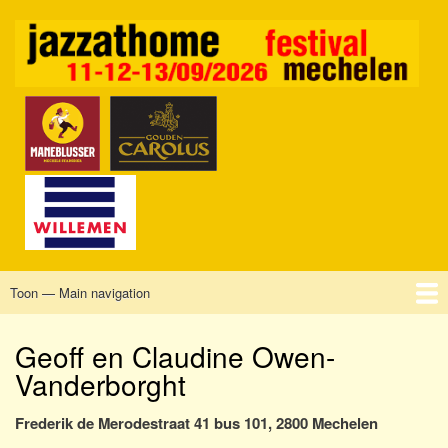
Overslaan
en
naar
de
inhoud
gaan
Toon — Main navigation
Main
navigation
Home
Mechelen
Vrijdag
Zaterdag
Zondag
Sponsors
Tickets
Geoff en Claudine Owen-
Vanderborght
Frederik de Merodestraat 41 bus 101, 2800 Mechelen