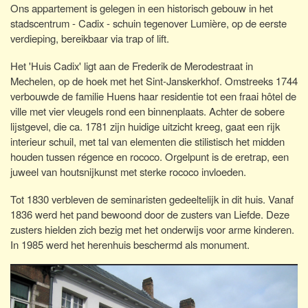
Ons appartement is gelegen in een historisch gebouw in het
stadscentrum - Cadix - schuin tegenover Lumière, op de eerste
verdieping, bereikbaar via trap of lift.
Het 'Huis Cadix' ligt aan de Frederik de Merodestraat in
Mechelen, op de hoek met het Sint-Janskerkhof. Omstreeks 1744
verbouwde de familie Huens haar residentie tot een fraai hôtel de
ville met vier vleugels rond een binnenplaats. Achter de sobere
lijstgevel, die ca. 1781 zijn huidige uitzicht kreeg, gaat een rijk
interieur schuil, met tal van elementen die stilistisch het midden
houden tussen régence en rococo. Orgelpunt is de eretrap, een
juweel van houtsnijkunst met sterke rococo invloeden.
Tot 1830 verbleven de seminaristen gedeeltelijk in dit huis. Vanaf
1836 werd het pand bewoond door de zusters van Liefde. Deze
zusters hielden zich bezig met het onderwijs voor arme kinderen.
In 1985 werd het herenhuis beschermd als monument.