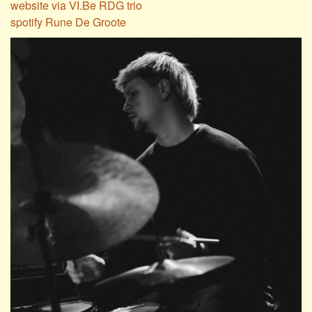
website via VI.Be RDG trio
spotify Rune De Groote