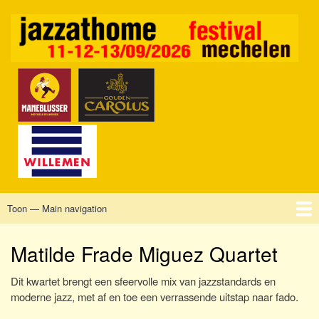
Overslaan
en
naar
de
inhoud
gaan
Toon — Main navigation
Main
navigation
Home
Mechelen
Vrijdag
Zaterdag
Zondag
Sponsors
Tickets
Matilde Frade Miguez Quartet
Dit kwartet brengt een sfeervolle mix van jazzstandards en
moderne jazz, met af en toe een verrassende uitstap naar fado.