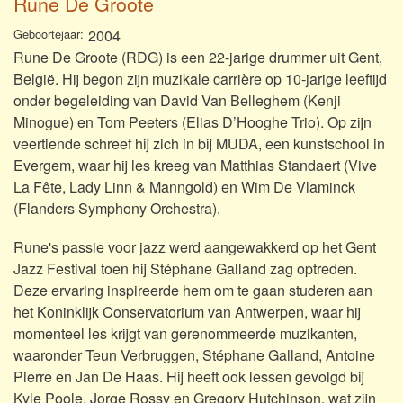
Rune De Groote
Geboortejaar
2004
Rune De Groote (RDG) is een 22-jarige drummer uit Gent,
België. Hij begon zijn muzikale carrière op 10-jarige leeftijd
onder begeleiding van David Van Belleghem (Kenji
Minogue) en Tom Peeters (Elias D’Hooghe Trio). Op zijn
veertiende schreef hij zich in bij MUDA, een kunstschool in
Evergem, waar hij les kreeg van Matthias Standaert (Vive
La Fête, Lady Linn & Manngold) en Wim De Vlaminck
(Flanders Symphony Orchestra).
Rune's passie voor jazz werd aangewakkerd op het Gent
Jazz Festival toen hij Stéphane Galland zag optreden.
Deze ervaring inspireerde hem om te gaan studeren aan
het Koninklijk Conservatorium van Antwerpen, waar hij
momenteel les krijgt van gerenommeerde muzikanten,
waaronder Teun Verbruggen, Stéphane Galland, Antoine
Pierre en Jan De Haas. Hij heeft ook lessen gevolgd bij
Kyle Poole, Jorge Rossy en Gregory Hutchinson, wat zijn