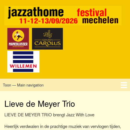
Overslaan
en
naar
de
inhoud
gaan
Toon — Main navigation
Main
navigation
Home
Mechelen
Vrijdag
Zaterdag
Zondag
Sponsors
Tickets
Lieve de Meyer Trio
LIEVE DE MEYER TRIO brengt Jazz With Love
Heerlijk verdwalen in de prachtige muziek van vervlogen tijden,