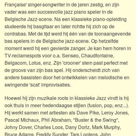
Française' singer-songwriter in de jaren zestig, en zijn
vader was een succesvolle jazz piano speler in de
Belgische Jazz-scene. Na een klassieke piano-opleiding
studeerde hij basgitaar en later richtte hij zich op de
contrabas. Met de tijd werd hij één van de toonaangevende
bas spelers in de Belgische jazz-scene. Op hetzelfde
moment werd hij een gevierde zanger. Je kan hem horen in
TV-reclamespots voor o.a. Senseo, Chaudfontaine,
Belgacom, Lotus, enz. Zijn 'crooner' stem past perfect met
de groove van zijn bas spel. Hij onderscheidt zich van
andere bassisten door het ontwikkelen van melodische en
swingende 'scat' improvisaties.
Hoewel hij zijn muzikale roots in klassieke Jazz vindt is hij
ook thuis in meer hedendaagse stijlen (fusion, pop, enz...).
Hij werkt samen met artiesten als Dave Pike, Leroy Jones,
Pascal Michaux, Phil Abraham, "Buster & the Swing",
Johny Dover, Charles Loos, Dany Doriz, Mark Murphy,
Bruce Adams, Freddy Sunder, Tars Lootens, John