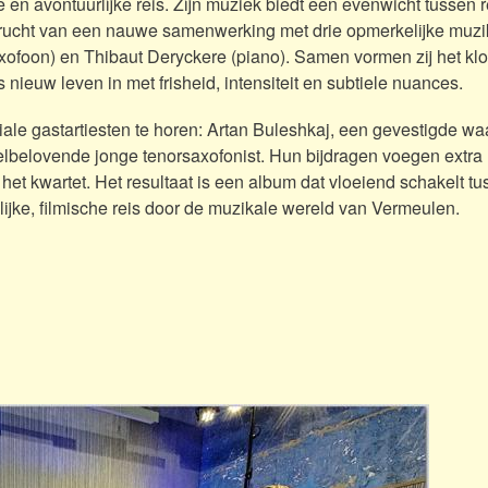
n avontuurlijke reis. Zijn muziek biedt een evenwicht tussen re
e vrucht van een nauwe samenwerking met drie opmerkelijke muzi
saxofoon) en Thibaut Deryckere (piano). Samen vormen zij het k
nieuw leven in met frisheid, intensiteit en subtiele nuances.
ale gastartiesten te horen: Artan Buleshkaj, een gevestigde wa
eelbelovende jonge tenorsaxofonist. Hun bijdragen voegen extra
n het kwartet. Het resultaat is een album dat vloeiend schakelt t
ijke, filmische reis door de muzikale wereld van Vermeulen.