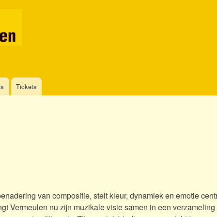
Skip
to
main
content
rs
Tickets
adering van compositie, stelt kleur, dynamiek en emotie centra
engt Vermeulen nu zijn muzikale visie samen in een verzameling 