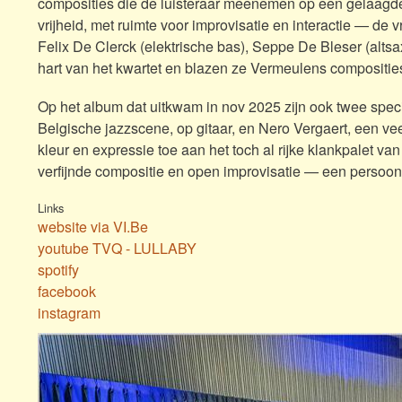
composities die de luisteraar meenemen op een gelaagde e
vrijheid, met ruimte voor improvisatie en interactie — d
Felix De Clerck (elektrische bas), Seppe De Bleser (alt
hart van het kwartet en blazen ze Vermeulens composities 
Op het album dat uitkwam in nov 2025 zijn ook twee speci
Belgische jazzscene, op gitaar, en Nero Vergaert, een v
kleur en expressie toe aan het toch al rijke klankpalet va
verfijnde compositie en open improvisatie — een persoonl
Links
website via VI.Be
youtube TVQ - LULLABY
spotify
facebook
instagram