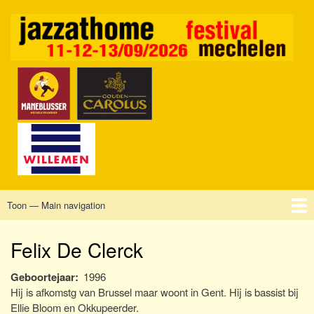
Overslaan
en
naar
de
inhoud
gaan
Toon — Main navigation
Main
navigation
Home
Mechelen
Vrijdag
Zaterdag
Zondag
Sponsors
Tickets
Felix De Clerck
Geboortejaar
1996
Hij is afkomstg van Brussel maar woont in Gent. Hij is bassist bij
Ellie Bloom en Okkupeerder.