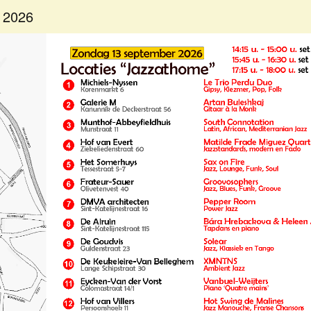
&
r 2026
Community