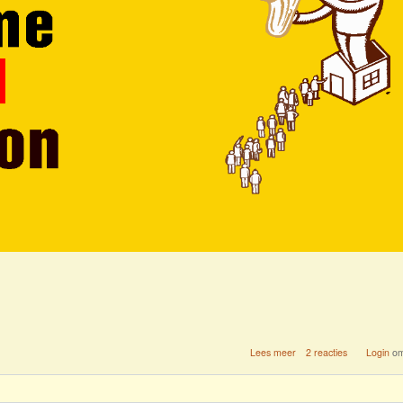
over
Lees meer
2 reacties
Login
om
2026
=
Jazzathome