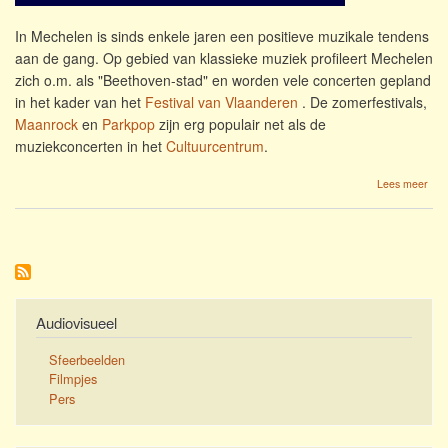
In Mechelen is sinds enkele jaren een positieve muzikale tendens
aan de gang. Op gebied van klassieke muziek profileert Mechelen
zich o.m. als "Beethoven-stad" en worden vele concerten gepland
in het kader van het
Festival van Vlaanderen
. De zomerfestivals,
Maanrock
en
Parkpop
zijn erg populair net als de
muziekconcerten in het
Cultuurcentrum
.
ove
Lees meer
Jaz
in
Mec
Audiovisueel
Sfeerbeelden
Filmpjes
Pers