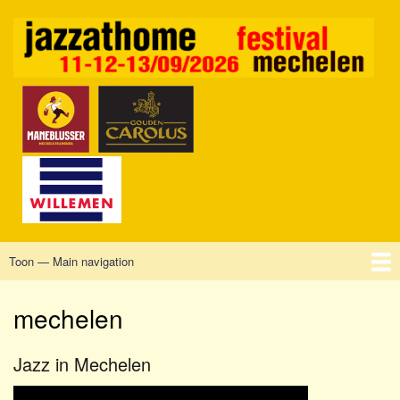
Overslaan
en
naar
de
inhoud
gaan
Toon — Main navigation
Main
navigation
Home
Mechelen
Vrijdag
Zaterdag
Zondag
Sponsors
Tickets
mechelen
Jazz in Mechelen