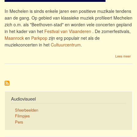
In Mechelen is sinds enkele jaren een positieve muzikale tendens
aan de gang. Op gebied van klassieke muziek profileert Mechelen
zich o.m. als "Beethoven-stad" en worden vele concerten gepland
in het kader van het
Festival van Vlaanderen
. De zomerfestivals,
Maanrock
en
Parkpop
zijn erg populair net als de
muziekconcerten in het
Cultuurcentrum
.
ove
Lees meer
Jaz
in
Mec
Audiovisueel
Sfeerbeelden
Filmpjes
Pers