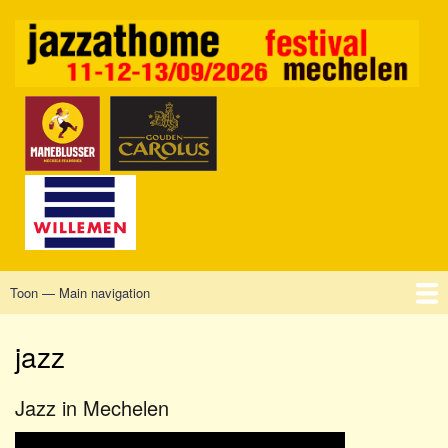
Overslaan
en
naar
de
inhoud
gaan
Toon — Main navigation
Main
navigation
Home
Mechelen
Vrijdag
Zaterdag
Zondag
Sponsors
Tickets
jazz
Jazz in Mechelen