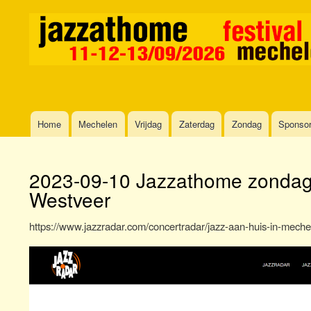
Home
Mechelen
Vrijdag
Zaterdag
Zondag
Sponso
Main
navigation
2023-09-10 Jazzathome zondagn
Westveer
https://www.jazzradar.com/concertradar/jazz-aan-huis-in-meche