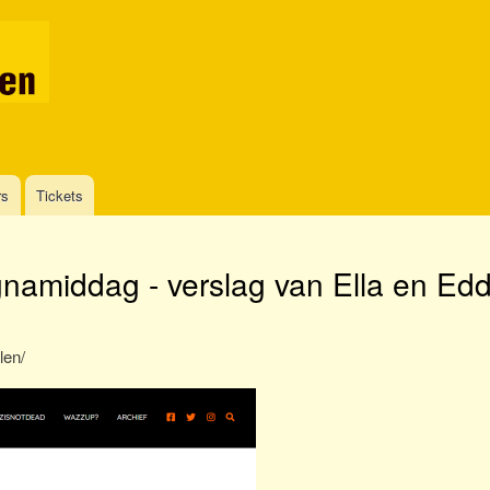
Overslaan
en
naar
de
inhoud
gaan
rs
Tickets
amiddag - verslag van Ella en Ed
len/