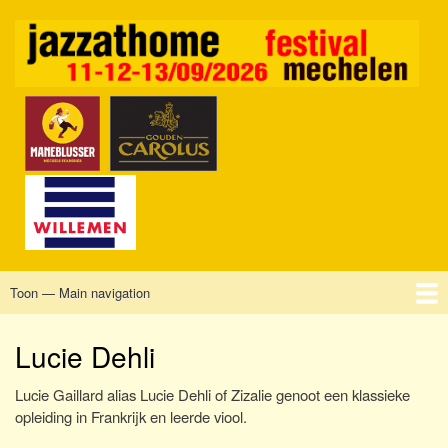
Overslaan
en
naar
de
inhoud
gaan
Toon — Main navigation
Main
navigation
Home
Mechelen
Vrijdag
Zaterdag
Zondag
Sponsors
Tickets
Lucie Dehli
Lucie Gaillard alias Lucie Dehli of Zizalie genoot een klassieke
opleiding in Frankrijk en leerde viool.