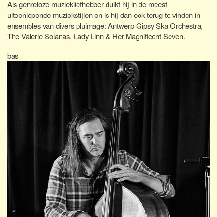
Als genreloze muziekliefhebber duikt hij in de meest
uiteenlopende muziekstijlen en is hij dan ook terug te vinden in
ensembles van divers pluimage: Antwerp Gipsy Ska Orchestra,
The Valerie Solanas, Lady Linn & Her Magnificent Seven.
bas