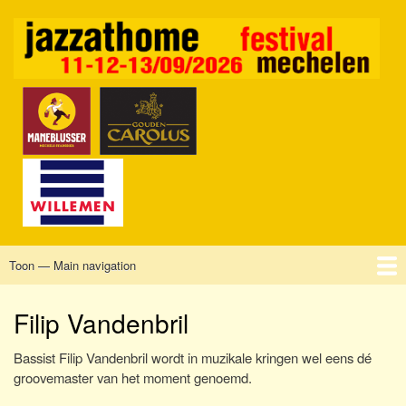
Overslaan
en
naar
de
inhoud
gaan
Toon — Main navigation
Main
navigation
Home
Mechelen
Vrijdag
Zaterdag
Zondag
Sponsors
Tickets
Filip Vandenbril
Bassist Filip Vandenbril wordt in muzikale kringen wel eens dé
groovemaster van het moment genoemd.