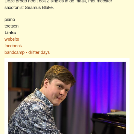
Deze groep heeft ook 2 singles in de maak, met meester
saxofonist Seamus Blake.
piano
toetsen
Links
website
facebook
bandcamp - drifter days