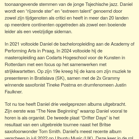
toonaangevende stemmen van de jonge Tsjechische jazz. Daniel
wordt een “rijzende ster” en “extreem talent” genoemd door
zowel zijn tijdgenoten als critici en heeft in meer dan 20 landen
op meerdere continenten opgetreden als zowel een boeiende
leider als een veelzijdige sideman.
In 2021 voltooide Daniel de bacheloropleiding aan de Academy of
Performing Arts in Praag, In 2024 voltooide hij de
masteropleiding aan Codarts Hogeschool voor de Kunsten in
Rotterdam met een focus op het samenwerken met
strijkkwartetten. Op zijn 19e kreeg hij de kans om zijn muziek te
presenteren in Bratislava (SK), samen met de 2x Grammy
winnende saxofonist Tineke Postma en drumfenomeen Justin
Faulkner.
Tot nu toe heeft Daniel drie veelgeprezen albums uitgebracht.
Zijn eerste was “The New Beginning” waarop Daniel vooral te
horen is als organist. De tweede plaat “Drifter Days” is het
resultaat van een uitgebreide tournee naast het Britse
saxofoonwonder Tom Smith. Daniel's meest recente album
verscheen in juli 2022 op Ubuntu Music (UK). Deze keer in de rol