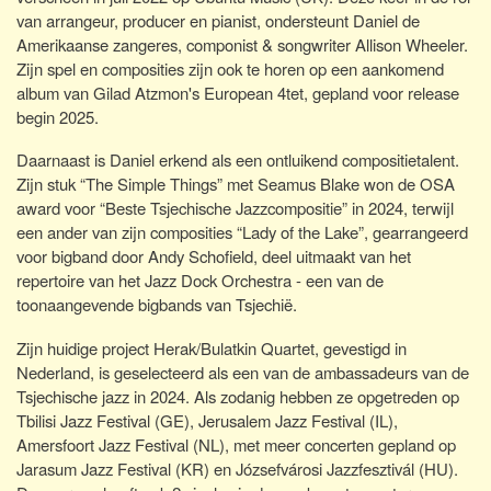
van arrangeur, producer en pianist, ondersteunt Daniel de
Amerikaanse zangeres, componist & songwriter Allison Wheeler.
Zijn spel en composities zijn ook te horen op een aankomend
album van Gilad Atzmon's European 4tet, gepland voor release
begin 2025.
Daarnaast is Daniel erkend als een ontluikend compositietalent.
Zijn stuk “The Simple Things” met Seamus Blake won de OSA
award voor “Beste Tsjechische Jazzcompositie” in 2024, terwijl
een ander van zijn composities “Lady of the Lake”, gearrangeerd
voor bigband door Andy Schofield, deel uitmaakt van het
repertoire van het Jazz Dock Orchestra - een van de
toonaangevende bigbands van Tsjechië.
Zijn huidige project Herak/Bulatkin Quartet, gevestigd in
Nederland, is geselecteerd als een van de ambassadeurs van de
Tsjechische jazz in 2024. Als zodanig hebben ze opgetreden op
Tbilisi Jazz Festival (GE), Jerusalem Jazz Festival (IL),
Amersfoort Jazz Festival (NL), met meer concerten gepland op
Jarasum Jazz Festival (KR) en Józsefvárosi Jazzfesztivál (HU).