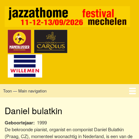
Overslaan
en
naar
de
inhoud
gaan
Toon — Main navigation
Main
navigation
Home
Mechelen
Vrijdag
Zaterdag
Zondag
Sponsors
Tickets
Daniel bulatkin
Geboortejaar
1999
De bekroonde pianist, organist en componist Daniel Bulatkin
(Praag, CZ), momenteel woonachtig in Nederland, is een van de