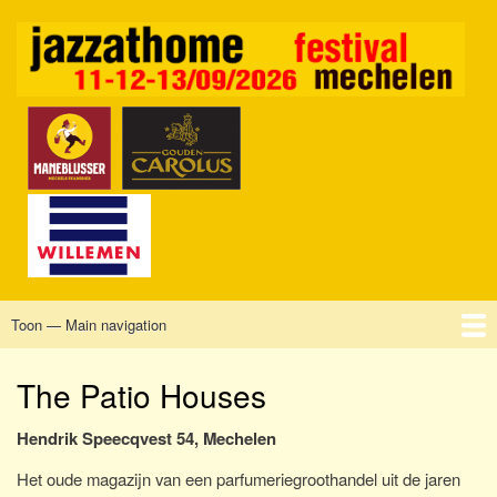
Overslaan
en
naar
de
inhoud
gaan
Toon — Main navigation
Main
navigation
Home
Mechelen
Vrijdag
Zaterdag
Zondag
Sponsors
Tickets
The Patio Houses
Hendrik Speecqvest 54, Mechelen
Het oude magazijn van een parfumeriegroothandel uit de jaren