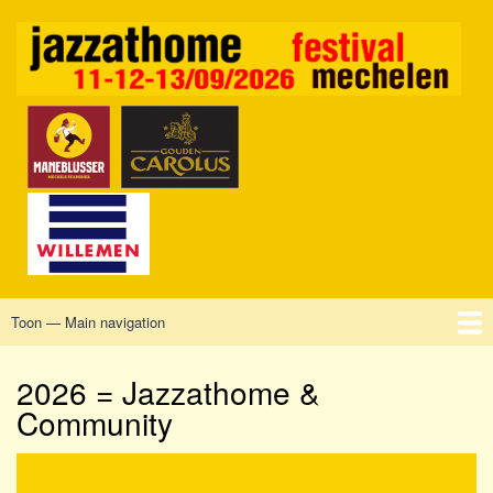
Overslaan
en
naar
de
inhoud
gaan
Toon — Main navigation
Main
navigation
Home
Mechelen
Vrijdag
Zaterdag
Zondag
Sponsors
Tickets
2026 = Jazzathome &
Community