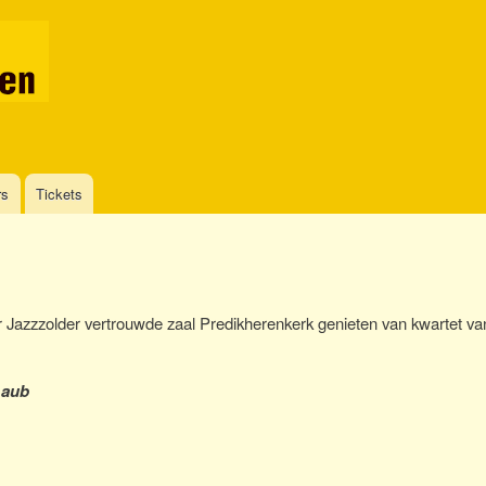
Overslaan
en
naar
de
inhoud
gaan
rs
Tickets
 Jazzzolder vertrouwde zaal Predikherenkerk genieten van kwartet va
 aub