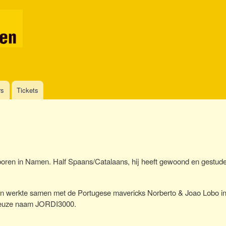
Overslaan
en
naar
de
inhoud
gaan
rs
Tickets
geboren in Namen. Half Spaans/Catalaans, hij heeft gewoond en gestude
o en werkte samen met de Portugese mavericks Norberto & Joao Lobo i
erieuze naam JORDI3000.