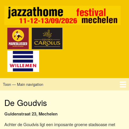
Overslaan
en
naar
de
inhoud
gaan
Toon — Main navigation
Main
navigation
Home
Mechelen
Vrijdag
Zaterdag
Zondag
Sponsors
Tickets
De Goudvis
Guldenstraat 23, Mechelen
Achter de Goudvis ligt een imposante groene stadsoase met