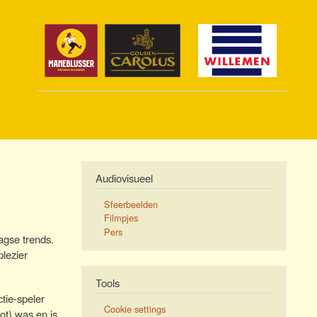
Audiovisueel
Sfeerbeelden
Filmpjes
Pers
agse trends.
lezier
Tools
ctie-speler
Cookie settings
ot) was en is