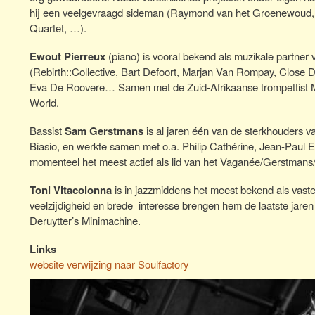
hij een veelgevraagd sideman (Raymond van het Groenewoud, 
Quartet, …).
Ewout Pierreux
(piano) is vooral bekend als muzikale partne
(Rebirth::Collective, Bart Defoort, Marjan Van Rompay, Close D
Eva De Roovere… Samen met de Zuid-Afrikaanse trompettist Marc
World.
Bassist
Sam Gerstmans
is al jaren één van de sterkhouders v
Biasio, en werkte samen met o.a. Philip Cathérine, Jean-Paul 
momenteel het meest actief als lid van het Vaganée/Gerstmans
Toni Vitacolonna
is in jazzmiddens het meest bekend als vaste
veelzijdigheid en brede interesse brengen hem de laatste jare
Deruytter’s Minimachine.
Links
website verwijzing naar Soulfactory