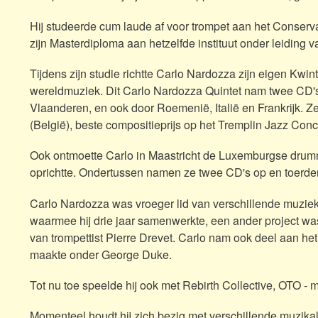
Hij studeerde cum laude af voor trompet aan het Conserv
zijn Masterdiploma aan hetzelfde instituut onder leiding v
Tijdens zijn studie richtte Carlo Nardozza zijn eigen Kwi
wereldmuziek. Dit Carlo Nardozza Quintet nam twee CD's
Vlaanderen, en ook door Roemenië, Italië en Frankrijk. 
(België), beste compositieprijs op het Tremplin Jazz Con
Ook ontmoette Carlo in Maastricht de Luxemburgse drummer
oprichtte. Ondertussen namen ze twee CD's op en toerden
Carlo Nardozza was vroeger lid van verschillende muzie
waarmee hij drie jaar samenwerkte, een ander project wa
van trompettist Pierre Drevet. Carlo nam ook deel aan 
maakte onder George Duke.
Tot nu toe speelde hij ook met Rebirth Collective, OTO -
Momenteel houdt hij zich bezig met verschillende muzikal