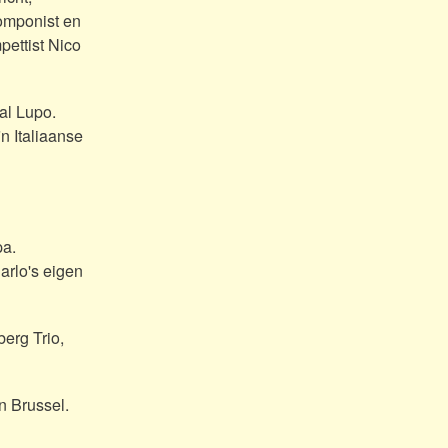
omponist en
pettist Nico
al Lupo.
n Italiaanse
pa.
arlo's eigen
berg Trio,
n Brussel.