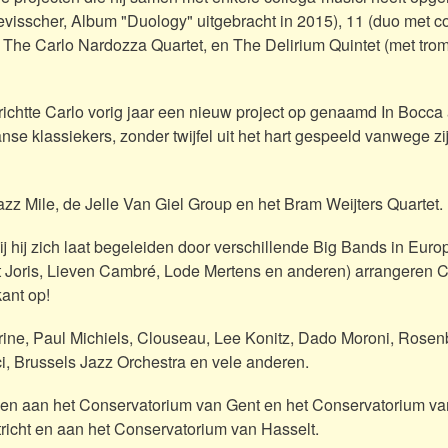
visscher, Album "Duology" uitgebracht in 2015), 11 (duo met c
, The Carlo Nardozza Quartet, en The Delirium Quintet (met trom
richtte Carlo vorig jaar een nieuw project op genaamd In Bocca 
nse klassiekers, zonder twijfel uit het hart gespeeld vanwege zij
azz Mile, de Jelle Van Giel Group en het Bram Weijters Quartet.
j hij zich laat begeleiden door verschillende Big Bands in Euro
 Joris, Lieven Cambré, Lode Mertens en anderen) arrangeren C
kant op!
herine, Paul Michiels, Clouseau, Lee Konitz, Dado Moroni, Rosen
, Brussels Jazz Orchestra en vele anderen.
even aan het Conservatorium van Gent en het Conservatorium va
richt en aan het Conservatorium van Hasselt.