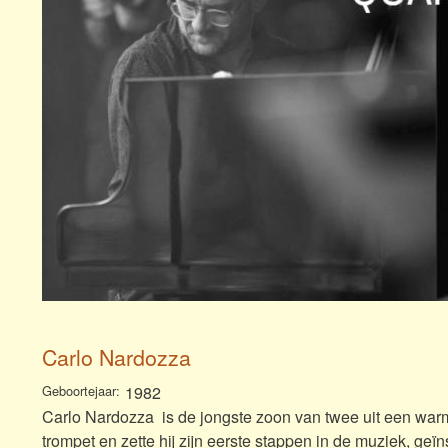
Carlo Nardozza
Geboortejaar
1982
Carlo Nardozza is de jongste zoon van twee uit een warm 
trompet en zette hij zijn eerste stappen in de muziek, geï