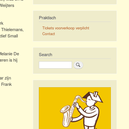
Weijters
Praktisch
rk
Tickets voorverkoop verplicht
s Thielemans,
Contact
tief Small
 Melanie De
Search
ren is hij
Zoeken
r zijn
n Frank