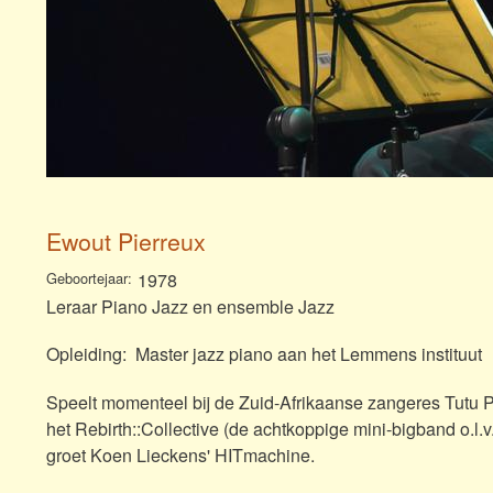
Ewout Pierreux
Geboortejaar
1978
Leraar Piano Jazz en ensemble Jazz
Opleiding: Master jazz piano aan het Lemmens instituut
Speelt momenteel bij de Zuid-Afrikaanse zangeres Tutu Puo
het Rebirth::Collective (de achtkoppige mini-bigband o.l.v
groet Koen Lieckens' HITmachine.