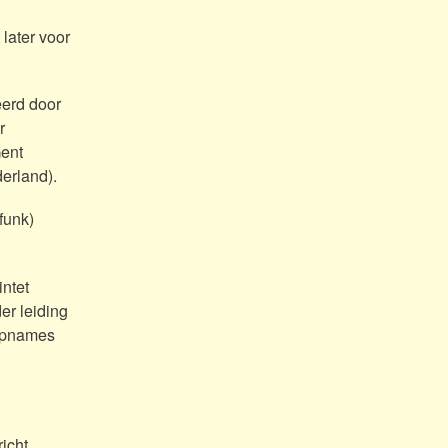
later voor
eerd door
r
Gent
erland).
funk)
ntet
er leiding
 opnames
icht,