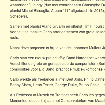
waaronder Duology (duo met contrabassist Christophe De
pianist Michel Bisceglia, Album "11" uitgebracht in 2013)
Schepers).
Samen met pianist Alano Gruarin en gitarist Tim Finoulst 
Voor dit trio maakte Carlo arrangementen van grote Italiaa
roots.
Naast deze projecten is hij lid van de Johannes Müllers J
Carlo start een nieuw project "Big Band Nardozza" waarbi
Verschillende grote en gerespecteerde componisten (Bert
composities voor Big Band, prachtige muziek komt onze 
Carlo werkte als freelancer al met Bert Joris, Philip Cat
Bobby Shew, Henri Texier, George Duke, Bruno Castelluci
Als Professor in Muziek en Trompet heeft Carlo les geg
Momenteel doceert hij aan het Conservatorium van Maast