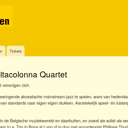
Overslaan
en
naar
de
inhoud
gaan
rs
Tickets
itacolonna Quartet
ë verenigen zich.
 swingende akoestische mainstream-jazz te spelen, wars van hedenda
n standards naar eigen eigen stukken. Aanstekelijk speel- én luisterp
 in de Belgische muziekwereld en daarbuiten, en zowel als solist als se
m (o.a. Trio in Boca al Lupo of in duo met accordeonist Philippe Thuri