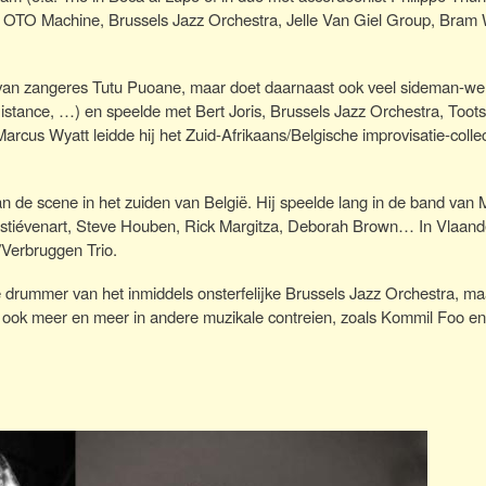
OTO Machine, Brussels Jazz Orchestra, Jelle Van Giel Group, Bram 
r van zangeres Tutu Puoane, maar doet daarnaast ook veel sideman-we
istance, …) en speelde met Bert Joris, Brussels Jazz Orchestra, Toot
us Wyatt leidde hij het Zuid-Afrikaans/Belgische improvisatie-collec
an de scene in het zuiden van België. Hij speelde lang in de band van
Estiévenart, Steve Houben, Rick Margitza, Deborah Brown… In Vlaande
/Verbruggen Trio.
 drummer van het inmiddels onsterfelijke Brussels Jazz Orchestra, maa
n ook meer en meer in andere muzikale contreien, zoals Kommil Foo e