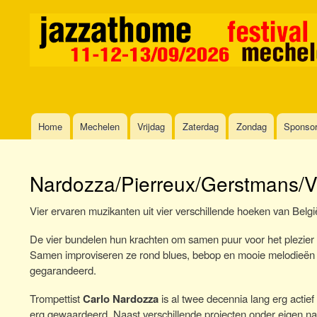
Home
Mechelen
Vrijdag
Zaterdag
Zondag
Sponso
Main
navigation
Nardozza/Pierreux/Gerstmans/V
Vier ervaren muzikanten uit vier verschillende hoeken van Belgi
De vier bundelen hun krachten om samen puur voor het plezier
Samen improviseren ze rond blues, bebop en mooie melodieën va
gegarandeerd.
Trompettist
Carlo Nardozza
is al twee decennia lang erg actief
erg gewaardeerd. Naast verschillende projecten onder eigen naa