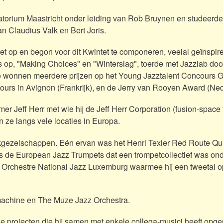
atorium Maastricht onder leiding van Rob Bruynen en studeerde 
an Claudius Valk en Bert Joris.
ntet op en begon voor dit Kwintet te componeren, veelal geïnspir
 op, "Making Choices" en "Winterslag", toerde met Jazzlab doo
Ze wonnen meerdere prijzen op het Young Jazztalent Concours 
cours in Avignon (Frankrijk), en de Jerry van Rooyen Award (Ned
 Jeff Herr met wie hij de Jeff Herr Corporation (fusion-space 
 ze langs vele locaties in Europa.
kgezelschappen. Eén ervan was het Henri Texier Red Route Qui
s de European Jazz Trumpets dat een trompetcollectief was ond
het Orchestre National Jazz Luxemburg waarmee hij een tweetal
 machine en The Muze Jazz Orchestra.
e projecten die hij samen met enkele collega-musici heeft opger