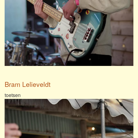
Bram Lelieveldt
toetsen