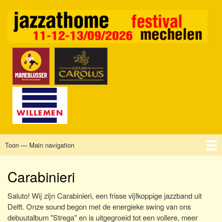
Overslaan
en
naar
de
inhoud
gaan
Toon — Main navigation
Main
navigation
Home
Mechelen
Vrijdag
Zaterdag
Zondag
Sponsors
Tickets
Carabinieri
Saluto! Wij zijn Carabinieri, een frisse vijfkoppige jazzband uit
Delft. Onze sound begon met de energieke swing van ons
debuutalbum "Strega" en is uitgegroeid tot een vollere, meer