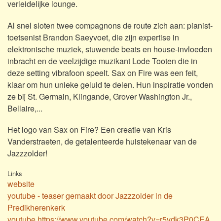
verleidelijke lounge.
Al snel sloten twee compagnons de route zich aan: pianist-
toetsenist Brandon Saeyvoet, die zijn expertise in
elektronische muziek, stuwende beats en house-invloeden
inbracht en de veelzijdige muzikant Lode Tooten die in
deze setting vibrafoon speelt. Sax on Fire was een feit,
klaar om hun unieke geluid te delen. Hun inspiratie vonden
ze bij St. Germain, Klingande, Grover Washington Jr.,
Bellaire,...
Het logo van Sax on Fire? Een creatie van Kris
Vanderstraeten, de getalenteerde huistekenaar van de
Jazzzolder!
Links
website
youtube - teaser gemaakt door Jazzzolder in de
Predikherenkerk
youtube https://www.youtube.com/watch?v=r5vdk3P0CEA