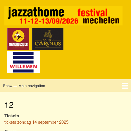
Skip
to
main
content
Show — Main navigation
Main
navigation
Home
Mechelen
Vrijdag
Zaterdag
Zondag
Sponsors
Tickets
12
Tickets
tickets zondag 14 september 2025